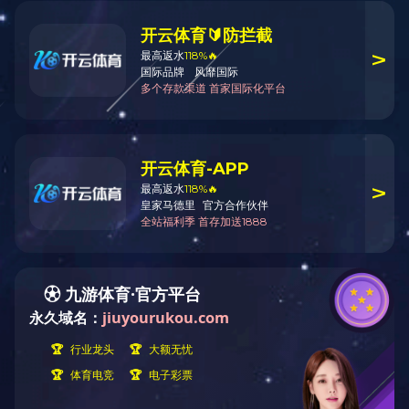
开云官方端页面登录入口
产品中心
Products
产品列表
—— PROUCTS LIST
汽车用品生产设备
车用尿素液生产设备
查看全部产品
相关文章
—— ARTICLE