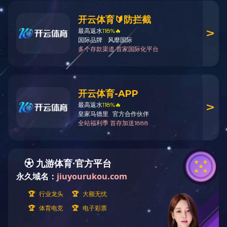
开云官方端页面登录入口
产品中心
Products
产品列表
—— PROUCTS LIST
滤芯
PP折叠滤芯
碳结滤芯
大通量滤芯
陶瓷滤芯
钛棒滤芯