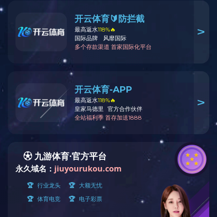
开云官方端页面登录入口
产品中心
Products
产品列表
—— PROUCTS LIST
超纯水设备
开云(中国)
EDI超纯水设备
工业用超纯水设备
医药纯化水设备
超纯水处理设备