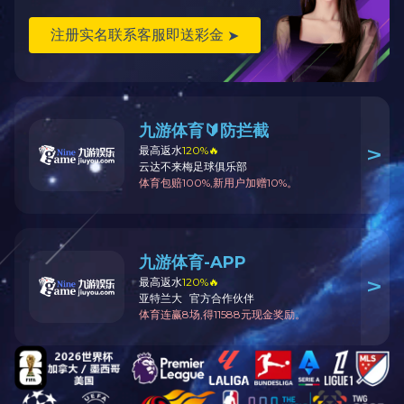
EDI车用尿素生产用水设备
日化用品纯水设备
半导体用超纯水设备
EID超纯水设备
车用尿素生产超纯水设备
去离子超纯水处理设备
食品用纯水设备
日化用纯水设备
电镀用纯水系统
二级超纯水系统
EDI超纯水系统
医药纯化水系统