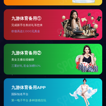
网站首页
产品
总流量：
185336
管
版权所有 © 2
同花顺·同花顺（中国）官方网
|
OD在线体育网
|
雷火体育app
|
雷火体育
一门户
|