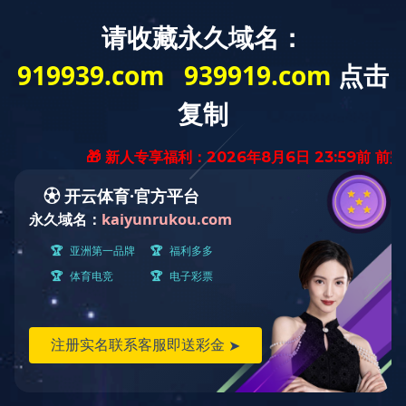
您好，欢迎进入开云官方端页面登录入口网站！
首页
公司简介
新闻中