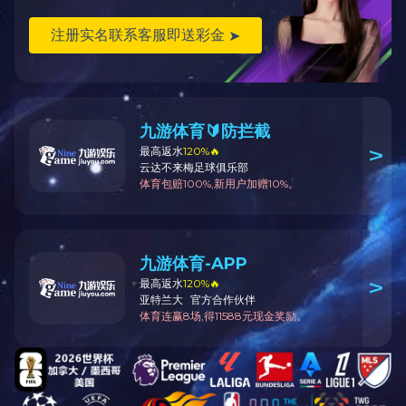
相关文章
—— ARTICLE
全自动开云官方端页面登录入口开启高效纯净水资源新时代
探索反渗透与超滤技术在净水领域的革新应用
在去离子水工艺设备日常使用中，需要注意哪些事项
全自动开云官方端页面登录入口：守护健康饮水的科技先锋
全自动开云官方端页面登录入口为您提供纯净健康的水源
广东洁涵|元旦放假通知
2022年中秋节放假安排
分析全自动开云官方端页面登录入口电导率过高的原因
如何延长全自动开云官方端页面登录入口的使用寿命