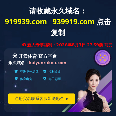
您好，欢迎进入开云官方端页面登录入口网站！
首页
公司简介
新闻中