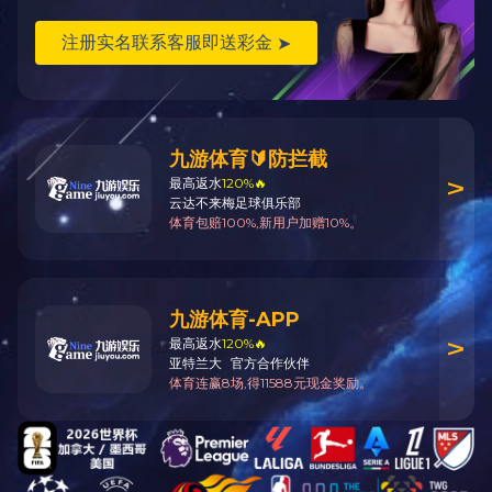
相关文章
—— ARTICLE
反渗透直饮水设备的工作原理与应用领域解析
反渗透直饮水设备的应用场景有哪些？
反渗透技术在直饮水设备中的应用：保障健康饮水的关键
反渗透直饮水设备应用领域十分广泛
反渗透直饮水设备的可持续发展探究