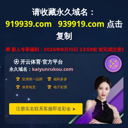
您好，欢迎进入开云官方端页面登录入口网站！
首页
公司简介
新闻中