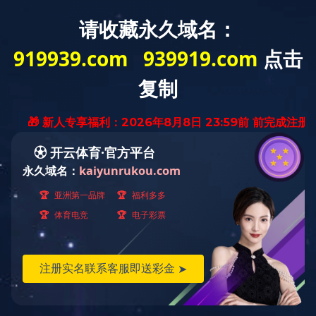
您好，欢迎进入开云官方端页面登录入口网站！
首页
公司简介
新闻中