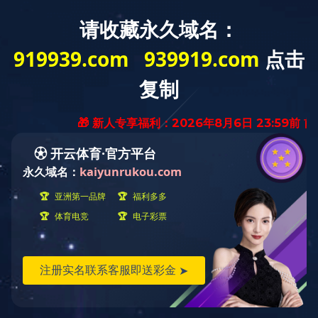
您好，欢迎进入开云官方端页面登录入口网站！
首页
公司简介
新闻中